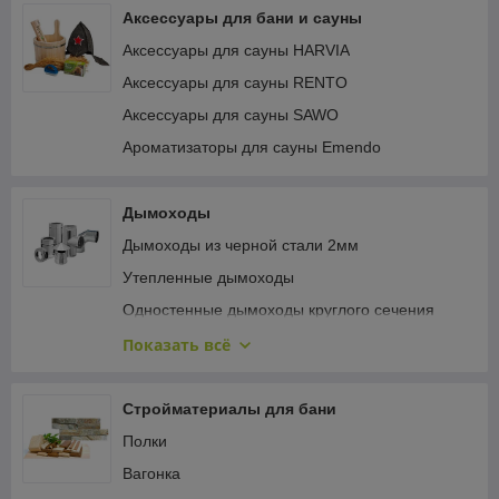
Аксессуары для бани и сауны
Аксессуары для сауны HARVIA
Аксессуары для сауны RENTO
Аксессуары для сауны SAWO
Ароматизаторы для сауны Emendo
Дымоходы
Дымоходы из черной стали 2мм
Утепленные дымоходы
Одностенные дымоходы круглого сечения
Одностенные дымоходы овального сечения
Показать всё
Одностенные дымоходы для конденсационных
котлов
Стройматериалы для бани
Крепёж и герметизация кровли
Полки
Турбодефлекторы
Вагонка
Керамические дымоходы