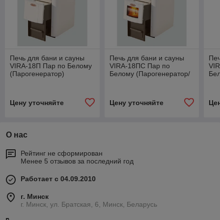
Печь для бани и сауны
Печь для бани и сауны
Печ
VIRA-18П Пар по Белому
VIRA-18ПС Пар по
VI
(Парогенератор)
Белому (Парогенератор/
Бел
дверца со стеклом)
не
Цену уточняйте
Цену уточняйте
Це
О нас
Рейтинг не сформирован
Менее 5 отзывов за последний год
Работает с 04.09.2010
г. Минск
г. Минск, ул. Братская, 6, Минск, Беларусь