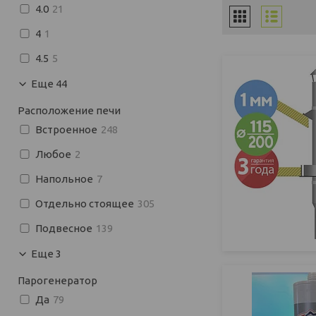
4.0
21
4
1
4.5
5
Еще 44
Расположение печи
Встроенное
248
Любое
2
Напольное
7
Отдельно стоящее
305
Подвесное
139
Еще 3
Парогенератор
Да
79