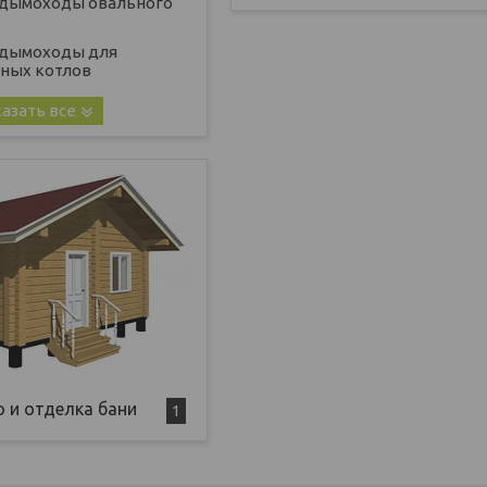
дымоходы овального
 дымоходы для
ных котлов
азать все
 и отделка бани
1