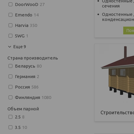
Одностенные 
DoorWooD
27
сечения
Одностенные
Emendo
14
конденсацион
Harvia
350
Пок
SWG
1
Еще 9
Страна производитель
Беларусь
80
Германия
2
Россия
586
Финляндия
1080
Объем парной
Строительство
2.5
8
3.5
10