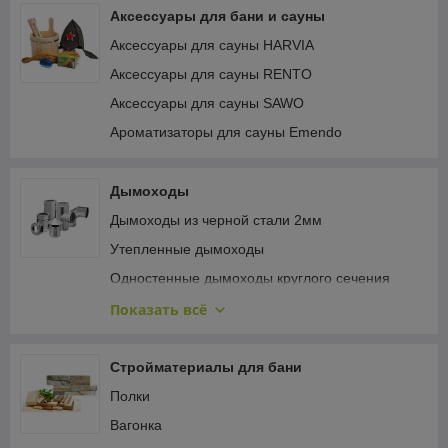
Аксессуары для бани и сауны
Аксессуары для сауны HARVIA
Аксессуары для сауны RENTO
Аксессуары для сауны SAWO
Ароматизаторы для сауны Emendo
Дымоходы
Дымоходы из черной стали 2мм
Утепленные дымоходы
Одностенные дымоходы круглого сечения
Одностенные дымоходы овального сечения
Показать всё
Одностенные дымоходы для конденсационных
котлов
Стройматериалы для бани
Крепёж и герметизация кровли
Полки
Турбодефлекторы
Вагонка
Керамические дымоходы