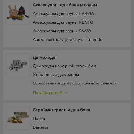
Аксессуары для бани и сауны
Аксессуары для сауны HARVIA
Аксессуары для сауны RENTO
Аксессуары для сауны SAWO
Ароматизаторы для сауны Emendo
Дымоходы
Дымоходы из черной стали 2мм
Утепленные дымоходы
Одностенные дымоходы круглого сечения
Одностенные дымоходы овального сечения
Показать всё
Одностенные дымоходы для конденсационных
котлов
Стройматериалы для бани
Крепёж и герметизация кровли
Полки
Турбодефлекторы
Вагонка
Керамические дымоходы