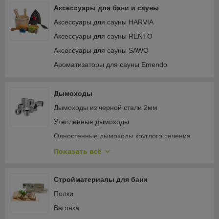
Аксессуары для бани и сауны
Аксессуары для сауны HARVIA
Аксессуары для сауны RENTO
Аксессуары для сауны SAWO
Ароматизаторы для сауны Emendo
Дымоходы
Дымоходы из черной стали 2мм
Утепленные дымоходы
Одностенные дымоходы круглого сечения
Одностенные дымоходы овального сечения
Показать всё
Одностенные дымоходы для конденсационных
котлов
Стройматериалы для бани
Крепёж и герметизация кровли
Полки
Турбодефлекторы
Вагонка
Керамические дымоходы