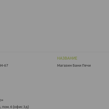
44-67
Магазин Бани Печи
о»
 пом. 6 (офис 3д)