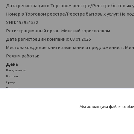
Дата регистрации в Торговом реестре/Реестре бытовых у
Номер в Торговом реестре/Реестре бытовых услуг: Не по
УНП: 193951532
Регистрационный орган: Минский горисполком
Дата регистрации компании: 08.01.2026
Местонахождение книги замечаний и предложений: г. Минск
Режим работы:
День
Понедельник
Вторник
Среда
Четверг
Пятница
Суббота
Мы используем файлы cookie
Воскресенье