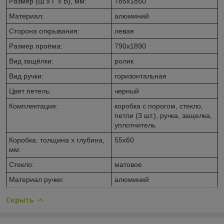
Размер (Ш x Г x В), мм:
785x1850
Материал:
алюминий
Сторона открывания:
левая
Размер проёма:
790x1890
Вид защёлки:
ролик
Вид ручки:
горизонтальная
Цвет петель:
черный
Комплектация:
коробка с порогом, стекло,
петли (3 шт.), ручка, защелка,
уплотнитель
Коробка: толщина x глубина,
55x60
мм:
Стекло:
матовое
Материал ручки:
алюминий
Скрыть