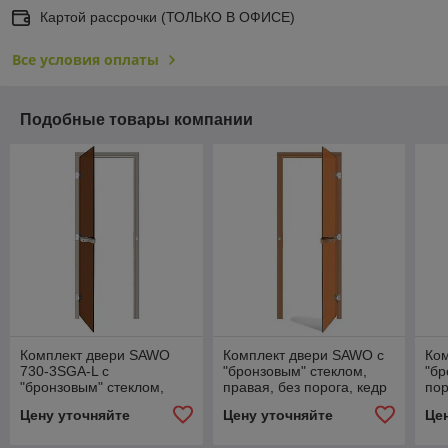
Картой рассрочки (ТОЛЬКО В ОФИСЕ)
Все условия оплаты
Подобные товары компании
Комплект двери SAWO
Комплект двери SAWO с
Ко
730-3SGA-L с
"бронзовым" стеклом,
"бр
"бронзовым" стеклом,
правая, без порога, кедр
пор
левая, без порога, сосна
Цену уточняйте
Цену уточняйте
Це