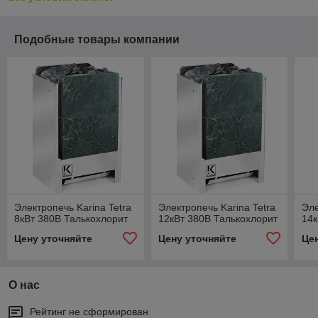
Подобные товары компании
Электропечь Karina Tetra
Электропечь Karina Tetra
Эле
8кВт 380В Талькохлорит
12кВт 380В Талькохлорит
14к
Цену уточняйте
Цену уточняйте
Це
О нас
Рейтинг не сформирован