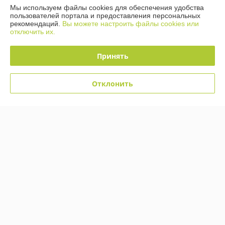
График работы
Мы используем файлы cookies для обеспечения удобства
пользователей портала и предоставления персональных
рекомендаций.
Вы можете настроить файлы cookies или
Полная версия сайта
отключить их.
Политика обработки cookies
Принять
Сайт создан на платформе Deal.by
Отклонить
Информация для покупателя
Юридическое лицо:
Общество с ограниченной ответственностью «ТК
Орландо»
220019 Республика Беларусь, г. Минск, ул. Сухаревская, д. 16, пом. 6
(офис 3д)
Регистрационный номер ЕГР: 193951532
УНП: 193951532