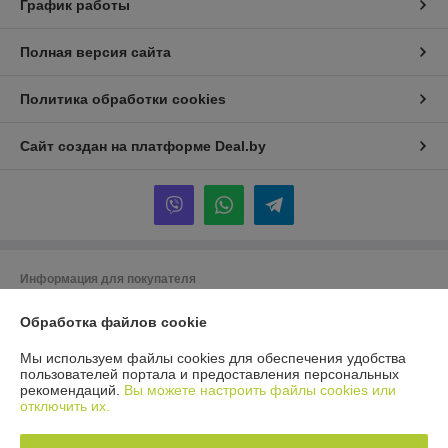
График работы
Полная версия сайта
Политика обработки cookies
Сайт создан на платформе Deal.by
Информация для покупателя
Юридическое лицо:
Общество с ограниченной ответственностью «ТК
Обработка файлов cookie
Орландо»
220019 Республика Беларусь, г. Минск, ул. Сухаревская, д. 16, пом. 6
(офис 3д)
Мы используем файлы cookies для обеспечения удобства
пользователей портала и предоставления персональных
Регистрационный номер ЕГР: 193951532
рекомендаций.
Вы можете настроить файлы cookies или
отключить их.
УНП: 193951532