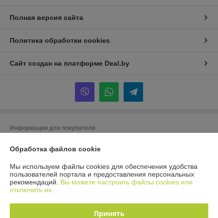
Полная версия сайта
Политика обработки cookies
Сайт создан на платформе Deal.by
Информация для покупателя
Юридическое лицо:
Общество с ограниченной ответственностью «ТК
Обработка файлов cookie
Орландо»
220019 Республика Беларусь, г. Минск, ул. Сухаревская, д. 16, пом. 6
(офис 3д)
Мы используем файлы cookies для обеспечения удобства
пользователей портала и предоставления персональных
Регистрационный номер ЕГР: 193951532
рекомендаций.
Вы можете настроить файлы cookies или
отключить их.
УНП: 193951532
Регистрационный орган: Минский горисполком
Принять