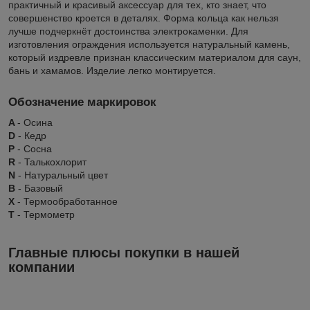
практичный и красивый аксессуар для тех, кто знает, что
совершенство кроется в деталях. Форма кольца как нельзя
лучше подчеркнёт достоинства электрокаменки. Для
изготовления ограждения используется натуральный камень,
который издревле признан классическим материалом для саун,
бань и хамамов. Изделие легко монтируется.
Обозначение маркировок
A
- Осина
D
- Кедр
P
- Сосна
R
- Талькохлорит
N
- Натуральный цвет
B
- Базовый
X
- Термообработанное
Т
- Термометр
Главные плюсы покупки в нашей
компании