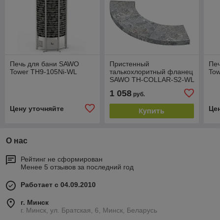
Печь для бани SAWO
Пристенный
Пе
Tower TH9-105Ni-WL
талькохлоритный фланец
To
SAWO TH-COLLAR-S2-WL
для печи TOWER TH2 /
1 058
руб.
TH3
Цену уточняйте
Це
Купить
О нас
Рейтинг не сформирован
Менее 5 отзывов за последний год
Работает с 04.09.2010
г. Минск
г. Минск, ул. Братская, 6, Минск, Беларусь