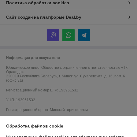
Политика обработки cookies
Сайт создан на платформе Deal.by
Информация для покупателя
Юридическое лицо:
Общество с ограниченной ответственностью «ТК
Орландо»
220019 Республика Беларусь, г. Минск, ул. Сухаревская, д. 16, пом. 6
(офис 3д)
Регистрационный номер ЕГР: 193951532
УНП: 193951532
Регистрационный орган: Минский горисполком
Дата регистрации компании: 08.01.2026
Обработка файлов cookie
Местонахождение книги жалоб и предложений: г. Минск, ул. Братская,
6