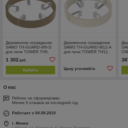
Деревянное ограждение
Деревянное ограждение
Де
SAWO TH-GUARD-W9-D
SAWO TH-GUARD-W12-A
SA
для печи TOWER TH9,
для печи TOWER TH12,
CN
кедр
осина
TH2
1 302
38
руб.
Цену уточняйте
Купить
О нас
Рейтинг не сформирован
Менее 5 отзывов за последний год
Работает с 04.09.2010
г. Минск
г. Минск, ул. Братская, 6, Минск, Беларусь