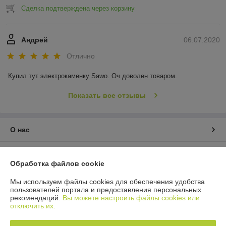
Сделка подтверждена через корзину
Андрей
06.07.2020
Отлично
Купил тут электрокаменку Sawo. Оч доволен товаром.
Показать все отзывы
О нас
Контакты
Обработка файлов cookie
Доставка и оплата
Мы используем файлы cookies для обеспечения удобства
пользователей портала и предоставления персональных
рекомендаций.
Вы можете настроить файлы cookies или
График работы
отключить их.
Полная версия сайта