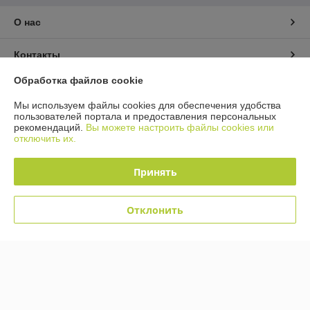
О нас
Контакты
Обработка файлов cookie
Доставка и оплата
Мы используем файлы cookies для обеспечения удобства
пользователей портала и предоставления персональных
График работы
рекомендаций.
Вы можете настроить файлы cookies или
отключить их.
Полная версия сайта
Принять
Политика обработки cookies
Отклонить
Сайт создан на платформе Deal.by
Информация для покупателя