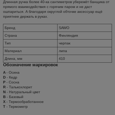
Длинная ручка более 40-ка сантиметров убережёт банщика от
прямого взаимодействия с горячим паром и не даст
ошпариться. А благодаря округлой обточке аксессуар ещё
приятнее держать в руках.
Бренд
SAWO
Страна
Финляндия
Тип
черпак
Материал
липа
Длина, мм
410
Обозначение маркировок
A
- Осина
D
- Кедр
P
- Сосна
R
- Талькохлорит
N
- Натуральный цвет
B
- Базовый
X
- Термообработанное
Т
- Термометр