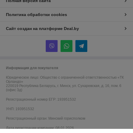
Полная версия сайта
Политика обработки cookies
Сайт создан на платформе Deal.by
Информация для покупателя
Юридическое лицо:
Общество с ограниченной ответственностью «ТК
Орландо»
220019 Республика Беларусь, г. Минск, ул. Сухаревская, д. 16, пом. 6
(офис 3д)
Регистрационный номер ЕГР: 193951532
УНП: 193951532
Регистрационный орган: Минский горисполком
Дата регистрации компании: 08.01.2026