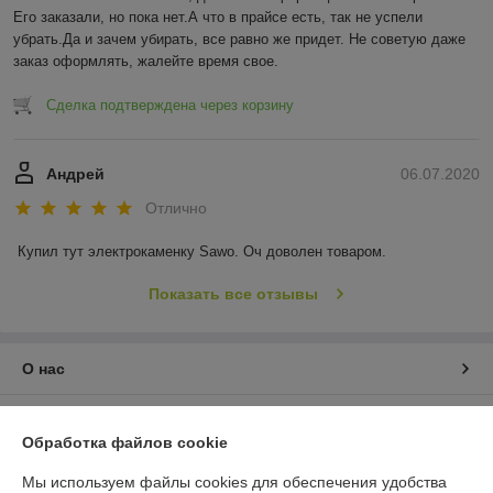
Его заказали, но пока нет.А что в прайсе есть, так не успели 
убрать.Да и зачем убирать, все равно же придет. Не советую даже 
заказ оформлять, жалейте время свое.
Сделка подтверждена через корзину
Андрей
06.07.2020
Отлично
Купил тут электрокаменку Sawo. Оч доволен товаром.
Показать все отзывы
О нас
Контакты
Обработка файлов cookie
Доставка и оплата
Мы используем файлы cookies для обеспечения удобства