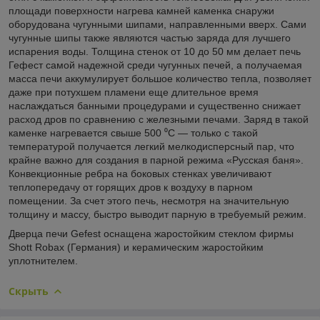
площади поверхности нагрева камней каменка снаружи
оборудована чугунными шипами, направленными вверх. Сами
чугунные шипы также являются частью заряда для лучшего
испарения воды. Толщина стенок от 10 до 50 мм делает печь
Гефест самой надежной среди чугунных печей, а получаемая
масса печи аккумулирует большое количество тепла, позволяет
даже при потухшем пламени еще длительное время
наслаждаться банными процедурами и существенно снижает
расход дров по сравнению с железными печами. Заряд в такой
каменке нагревается свыше 500 ⁰С — только с такой
температурой получается легкий мелкодисперсный пар, что
крайне важно для создания в парной режима «Русская баня».
Конвекционные ребра на боковых стенках увеличивают
теплопередачу от горящих дров к воздуху в парном
помещении. За счет этого печь, несмотря на значительную
толщину и массу, быстро выводит парную в требуемый режим.
Дверца печи Gefest оснащена жаростойким стеклом фирмы
Shott Robax (Германия) и керамическим жаростойким
уплотнителем.
Скрыть