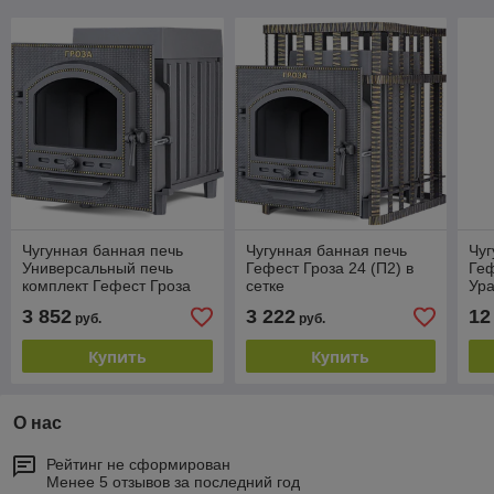
Чугунная банная печь
Чугунная банная печь
Чуг
Универсальный печь
Гефест Гроза 24 (П2) в
Геф
комплект Гефест Гроза
сетке
Ура
24 (П2)
3 852
3 222
12
руб.
руб.
Купить
Купить
О нас
Рейтинг не сформирован
Менее 5 отзывов за последний год