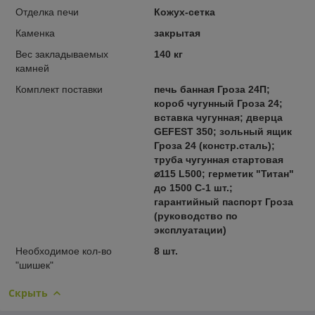
Отделка печи
Кожух-сетка
Каменка
закрытая
Вес закладываемых
140 кг
камней
Комплект поставки
печь банная Гроза 24П;
короб чугунный Гроза 24;
вставка чугунная; дверца
GEFEST 350; зольный ящик
Гроза 24 (констр.сталь);
труба чугунная стартовая
⌀115 L500; герметик "Титан"
до 1500 С-1 шт.;
гарантийный паспорт Гроза
(руководство по
эксплуатации)
Необходимое кол-во
8 шт.
"шишек"
Скрыть