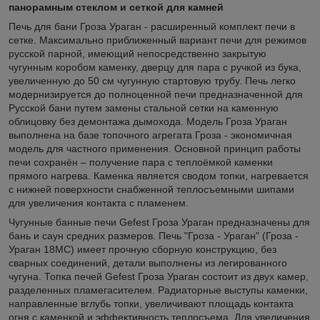
панорамным стеклом и сеткой для камней
Печь для бани Гроза Ураган - расширенный комплект печи в
сетке. Максимально приближенный вариант печи для режимов
русской парной, имеющий непосредственно закрытую
чугунным коробом каменку, дверцу для пара с ручкой из бука,
увеличенную до 50 см чугунную стартовую трубу. Печь легко
модернизируется до полноценной печи предназначенной для
Русской бани путем замены стальной сетки на каменную
облицовку без демонтажа дымохода. Модель Гроза Ураган
выполнена на базе топочного агрегата Гроза - экономичная
модель для частного применения. Основной принцип работы
печи сохранён – получение пара с теплоёмкой каменки
прямого нагрева. Каменка является сводом топки, нагревается
с нижней поверхности снабженной теплосъемными шипами
для увеличения контакта с пламенем.
Чугунные банные печи Gefest Гроза Ураган предназначены для
бань и саун средних размеров. Печь "Гроза - Ураган" (Гроза -
Ураган 18МС) имеет прочную сборную конструкцию, без
сварных соединений, детали выполнены из легированного
чугуна. Топка печей Gefest Гроза Ураган состоит из двух камер,
разделенных пламегасителем. Радиаторные выступы каменки,
направленные вглубь топки, увеличивают площадь контакта
огня с каменкой и эффективность теплосъема. Для увеличения