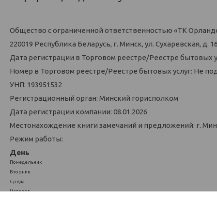
Общество с ограниченной ответственностью «ТК Орланд
220019 Республика Беларусь, г. Минск, ул. Сухаревская, д. 16,
Дата регистрации в Торговом реестре/Реестре бытовых у
Номер в Торговом реестре/Реестре бытовых услуг: Не по
УНП: 193951532
Регистрационный орган: Минский горисполком
Дата регистрации компании: 08.01.2026
Местонахождение книги замечаний и предложений: г. Минск
Режим работы:
День
Понедельник
Вторник
Среда
Четверг
Пятница
Суббота