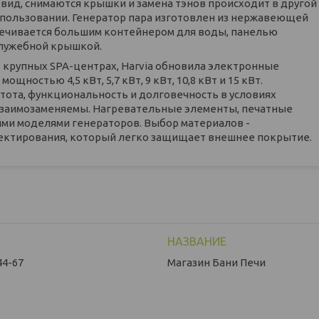
ид, снимаются крышки и замена тэнов происходит в другой
спользовании. Генератор пара изготовлен из нержавеющей
спечивается большим контейнером для воды, панелью
служебной крышкой.
в крупных SPA-центрах, Harvia обновила электронные
ностью 4,5 кВт, 5,7 кВт, 9 кВт, 10,8 кВт и 15 кВт.
тота, функциональность и долговечность в условиях
взаимозаменяемы. Нагревательные элементы, печатные
гими моделями генераторов. Выбор материалов -
ектирования, который легко защищает внешнее покрытие.
44-67
Магазин Бани Печи