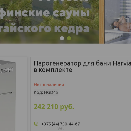
1
2
Парогенератор для бани Harvi
в комплекте
Нет в наличии
Код:
HGD45
242 210
руб.
+375 (44) 750-44-67
Vel