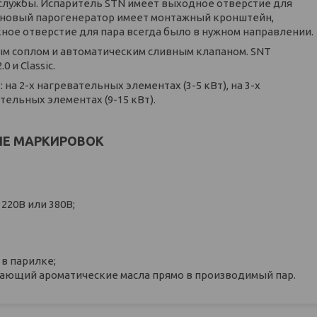
службы. Испаритель STN имеет выходное отверстие для
го, новый парогенератор имеет монтажный кронштейн,
кное отверстие для пара всегда было в нужном направлении.
ым соплом и автоматическим сливным клапаном. SNT
0 и Classiс.
а 2-х нагревательных элементах (3-5 кВт), на 3-х
ательных элементах (9-15 кВт).
ИЕ МАРКИРОВОК
220В или 380В;
;
в парилке;
дающий ароматические масла прямо в производимый пар.