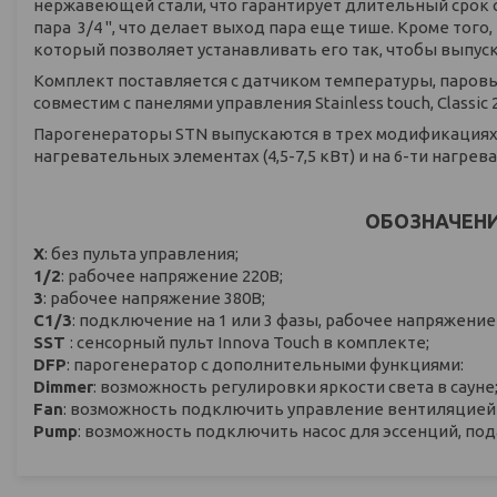
нержавеющей стали, что гарантирует длительный срок 
пара 3/4 ", что делает выход пара еще тише. Кроме то
который позволяет устанавливать его так, чтобы выпус
Комплект поставляется с датчиком температуры, паров
совместим с панелями управления Stainless touch, Classic 2.
Парогенераторы STN выпускаются в трех модификациях: н
нагревательных элементах (4,5-7,5 кВт) и на 6-ти нагрев
ОБОЗНАЧЕН
X
: без пульта управления;
1/2
: рабочее напряжение 220В;
3
: рабочее напряжение 380В;
С1/3
: подключение на 1 или 3 фазы, рабочее напряжение 
SST
: сенсорный пульт Innova Touch в комплекте;
DFP
: парогенератор с дополнительными функциями:
Dimmer
: возможность регулировки яркости света в сауне
Fan
: возможность подключить управление вентиляцией 
Pump
: возможность подключить насос для эссенций, по