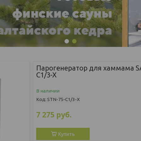
1
2
Парогенератор для хаммама S
C1/3-X
В наличии
Код:
STN-75-C1/3-X
7 275
руб.
Купить