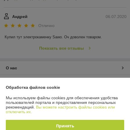
Андрей
06.07.2020
Отлично
Купил тут электрокаменку Sawo. Оч доволен товаром.
Показать все отзывы
О нас
Контакты
Обработка файлов cookie
Доставка и оплата
Мы используем файлы cookies для обеспечения удобства
пользователей портала и предоставления персональных
рекомендаций.
Вы можете настроить файлы cookies или
График работы
отключить их.
Полная версия сайта
Принять