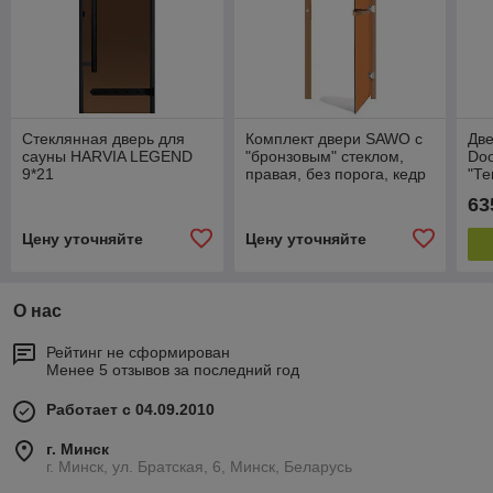
Стеклянная дверь для
Комплект двери SAWO с
Две
сауны HARVIA LEGEND
"бронзовым" стеклом,
Do
9*21
правая, без порога, кедр
"Те
бро
63
оль
Цену уточняйте
Цену уточняйте
О нас
Рейтинг не сформирован
Менее 5 отзывов за последний год
Работает с 04.09.2010
г. Минск
г. Минск, ул. Братская, 6, Минск, Беларусь