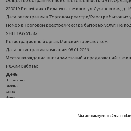
Общество с ограниченной ответственностью «ТК Орланд
220019 Республика Беларусь, г. Минск, ул. Сухаревская, д. 16,
Дата регистрации в Торговом реестре/Реестре бытовых у
Номер в Торговом реестре/Реестре бытовых услуг: Не по
УНП: 193951532
Регистрационный орган: Минский горисполком
Дата регистрации компании: 08.01.2026
Местонахождение книги замечаний и предложений: г. Минск
Режим работы:
День
Понедельник
Вторник
Среда
Четверг
Пятница
Суббота
Воскресенье
Мы используем файлы cookie