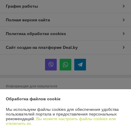
График работы
Полная версия сайта
Политика обработки cookies
Сайт создан на платформе Deal.by
Информация для покупателя
Юридическое лицо:
Общество с ограниченной ответственностью «ТК
Обработка файлов cookie
Орландо»
220019 Республика Беларусь, г. Минск, ул. Сухаревская, д. 16, пом. 6
(офис 3д)
Мы используем файлы cookies для обеспечения удобства
пользователей портала и предоставления персональных
Регистрационный номер ЕГР: 193951532
рекомендаций.
Вы можете настроить файлы cookies или
отключить их.
УНП: 193951532