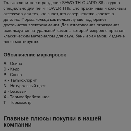
Талькохлоритное ограждение SAWO TH-GUARD-S6 создано
специально для печи TOWER TH6. Это практичный и красивый
аксессуар для тех, кто знает, что совершенство кроется в
деталях. Форма кольца как нельзя лучше подчеркнёт
достоинства электрокаменки. Для изготовления ограждения
используется натуральный камень, который издревле признан
классическим материалом для саун, бань и хамамов. Изделие
легко монтируется.
Обозначение маркировок
A
- Осина
D
- Кедр
P
- Сосна
R
- Талькохлорит
N
- Натуральный цвет
B
- Базовый
X
- Термообработанное
Т
- Термометр
Главные плюсы покупки в нашей
компании