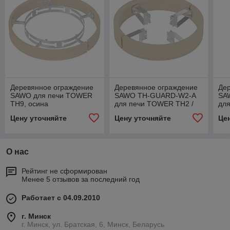
Деревянное ограждение
Деревянное ограждение
Де
SAWO для печи TOWER
SAWO TH-GUARD-W2-A
SA
TH9, осина
для печи TOWER TH2 /
дл
TH3, осина
ос
Цену уточняйте
Цену уточняйте
Це
О нас
Рейтинг не сформирован
Менее 5 отзывов за последний год
Работает с 04.09.2010
г. Минск
г. Минск, ул. Братская, 6, Минск, Беларусь