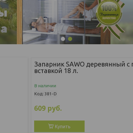
1
2
Запарник SAWO деревянный с 
вставкой 18 л.
В наличии
Код:
381-D
609
руб.
Купить