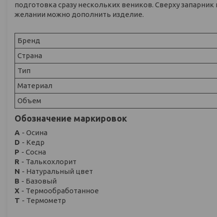
подготовка сразу нескольких веников. Сверху запарник 
желании можно дополнить изделие.
Бренд
Страна
Тип
Материал
Объем
Обозначение маркировок
A
- Осина
D
- Кедр
P
- Сосна
R
- Талькохлорит
N
- Натуральный цвет
B
- Базовый
X
- Термообработанное
Т
- Термометр