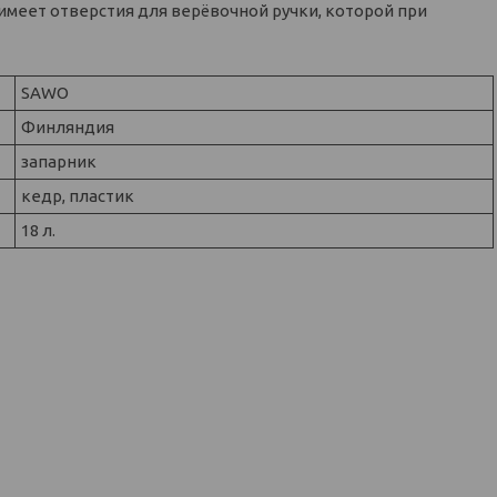
имеет отверстия для верёвочной ручки, которой при
SAWO
Финляндия
запарник
кедр, пластик
18 л.