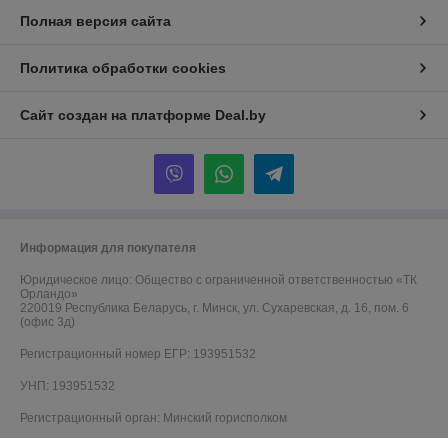
Полная версия сайта
Политика обработки cookies
Сайт создан на платформе Deal.by
Информация для покупателя
Юридическое лицо:
Общество с ограниченной ответственностью «ТК
Орландо»
220019 Республика Беларусь, г. Минск, ул. Сухаревская, д. 16, пом. 6
(офис 3д)
Регистрационный номер ЕГР: 193951532
УНП: 193951532
Регистрационный орган: Минский горисполком