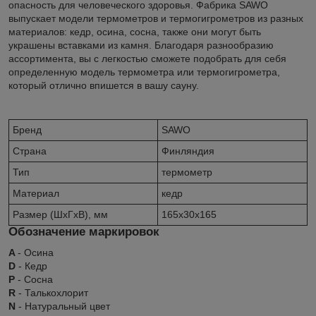
опасность для человеческого здоровья. Фабрика SAWO
выпускает модели термометров и термогигрометров из разных
материалов: кедр, осина, сосна, также они могут быть
украшены вставками из камня. Благодаря разнообразию
ассортимента, вы с легкостью сможете подобрать для себя
определенную модель термометра или термогигрометра,
который отлично впишется в вашу сауну.
Бренд
SAWO
Страна
Финляндия
Тип
термометр
Материал
кедр
Размер (ШxГxВ), мм
165х30х165
Обозначение маркировок
A
- Осина
D
- Кедр
P
- Сосна
R
- Талькохлорит
N
- Натуральный цвет