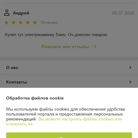
Андрей
06.07.2020
Отлично
Купил тут электрокаменку Sawo. Оч доволен товаром.
Показать все отзывы
О нас
Контакты
Доставка и оплата
Обработка файлов cookie
Мы используем файлы cookies для обеспечения удобства
График работы
пользователей портала и предоставления персональных
рекомендаций.
Вы можете настроить файлы cookies или
отключить их.
Полная версия сайта