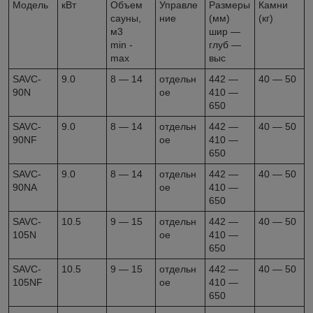
Модель
кВт
Объем
Управле
Размеры
Камни
сауны,
ние
(мм)
(кг)
м3
шир —
min -
глуб —
max
выс
SAVC-
9.0
8 — 14
отдельн
442 —
40 — 50
90N
ое
410 —
650
SAVC-
9.0
8 — 14
отдельн
442 —
40 — 50
90NF
ое
410 —
650
SAVC-
9.0
8 — 14
отдельн
442 —
40 — 50
90NA
ое
410 —
650
SAVC-
10.5
9 — 15
отдельн
442 —
40 — 50
105N
ое
410 —
650
SAVC-
10.5
9 — 15
отдельн
442 —
40 — 50
105NF
ое
410 —
650