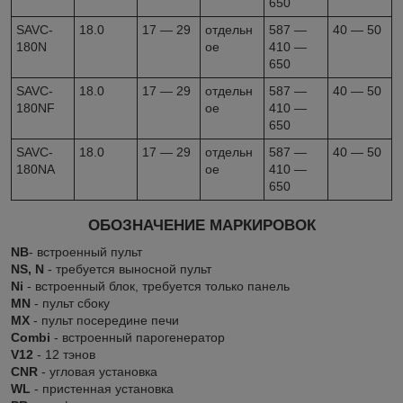
650
SAVC-
18.0
17 — 29
отдельн
587 —
40 — 50
180N
ое
410 —
650
SAVC-
18.0
17 — 29
отдельн
587 —
40 — 50
180NF
ое
410 —
650
SAVC-
18.0
17 — 29
отдельн
587 —
40 — 50
180NA
ое
410 —
650
ОБОЗНАЧЕНИЕ МАРКИРОВОК
NB
- встроенный пульт
NS, N
- требуется выносной пульт
Ni
- встроенный блок, требуется только панель
MN
- пульт сбоку
MX
- пульт посередине печи
Combi
- встроенный парогенератор
V12
- 12 тэнов
CNR
- угловая установка
WL
- пристенная установка