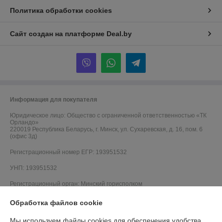
Политика обработки cookies
Сайт создан на платформе Deal.by
Информация для покупателя
Юридическое лицо:
Общество с ограниченной ответственностью «ТК
Орландо»
220019 Республика Беларусь, г. Минск, ул. Сухаревская, д. 16, пом. 6
(офис 3д)
Регистрационный номер ЕГР: 193951532
УНП: 193951532
Регистрационный орган: Минский горисполком
Дата регистрации компании: 08.01.2026
Обработка файлов cookie
Местонахождение книги жалоб и предложений: г. Минск, ул. Братская,
Мы используем файлы cookies для обеспечения удобства