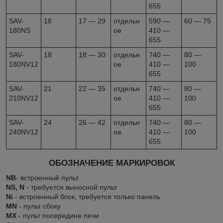
655
SAV-
18
17 — 29
отдельн
590 —
60 — 75
180NS
ое
410 —
655
SAV-
18
18 — 30
отдельн
740 —
80 —
180NV12
ое
410 —
100
655
SAV-
21
22 — 35
отдельн
740 —
80 —
210NV12
ое
410 —
100
655
SAV-
24
26 — 42
отдельн
740 —
80 —
240NV12
ое
410 —
100
655
ОБОЗНАЧЕНИЕ МАРКИРОВОК
NB
- встроенный пульт
NS, N
- требуется выносной пульт
Ni
- встроенный блок, требуется только панель
MN
- пульт сбоку
MX
- пульт посередине печи