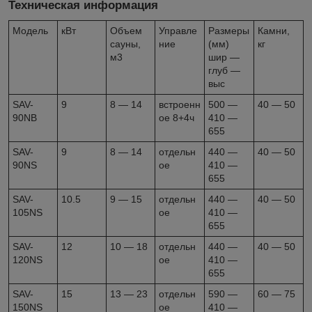
Техническая информация
Модель
кВт
Объем
Управле
Размеры
Камни,
сауны,
ние
(мм)
кг
м3
шир —
глуб —
выс
SAV-
9
8 — 14
встроенн
500 —
40 — 50
90NB
ое 8+4ч
410 —
655
SAV-
9
8 — 14
отдельн
440 —
40 — 50
90NS
ое
410 —
655
SAV-
10.5
9 — 15
отдельн
440 —
40 — 50
105NS
ое
410 —
655
SAV-
12
10 — 18
отдельн
440 —
40 — 50
120NS
ое
410 —
655
SAV-
15
13 — 23
отдельн
590 —
60 — 75
150NS
ое
410 —