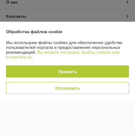
О нас
Контакты
Доставка и оплата
Обработка файлов cookie
Мы используем файлы cookies для обеспечения удобства
График работы
пользователей портала и предоставления персональных
рекомендаций.
Вы можете настроить файлы cookies или
отключить их.
Полная версия сайта
Принять
Политика обработки cookies
Сайт создан на платформе Deal.by
Отклонить
Информация для покупателя