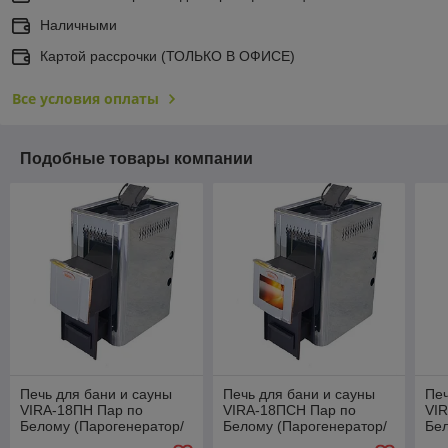
Наличными
Картой рассрочки (ТОЛЬКО В ОФИСЕ)
Все условия оплаты
Подобные товары компании
Печь для бани и сауны
Печь для бани и сауны
Печ
VIRA-18ПН Пар по
VIRA-18ПСН Пар по
VI
Белому (Парогенератор/
Белому (Парогенератор/
Бел
нержавеющий кожух)
дверца со стеклом/
не