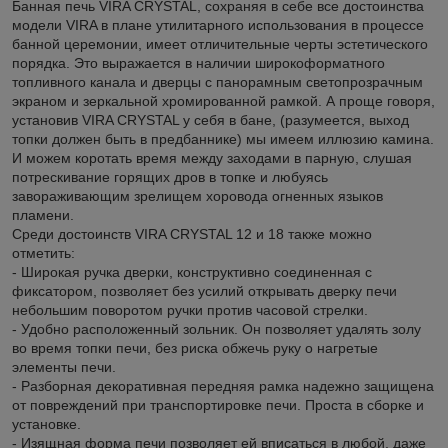
Банная печь VIRA CRYSTAL, сохраняя в себе все достоинства
модели VIRA в плане утилитарного использования в процессе
банной церемонии, имеет отличительные черты эстетического
порядка. Это выражается в наличии широкоформатного
топливного канала и дверцы с панорамным светопрозрачным
экраном и зеркальной хромированной рамкой. А проще говоря,
установив VIRA CRYSTAL у себя в бане, (разумеется, выход
топки должен быть в предбаннике) мы имеем иллюзию камина.
И можем коротать время между заходами в парную, слушая
потрескивание горящих дров в топке и любуясь
завораживающим зрелищем хоровода огненных языков
пламени.
Cреди достоинств VIRA CRYSTAL 12 и 18 также можно
отметить:
- Широкая ручка дверки, конструктивно соединенная с
фиксатором, позволяет без усилий открывать дверку печи
небольшим поворотом ручки против часовой стрелки.
- Удобно расположенный зольник. Он позволяет удалять золу
во время топки печи, без риска обжечь руку о нагретые
элементы печи.
- Разборная декоративная передняя рамка надежно защищена
от повреждений при транспортировке печи. Проста в сборке и
установке.
- Изящная форма печи позволяет ей вписаться в любой, даже