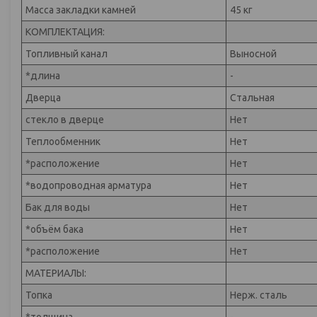
Масса закладки камней
45 кг
КОМПЛЕКТАЦИЯ:
Топливный канал
Выносной
*длина
-
Дверца
Стальная
стекло в дверце
Нет
Теплообменник
Нет
*расположение
Нет
*водопроводная арматура
Нет
Бак для воды
Нет
*объём бака
Нет
*расположение
Нет
МАТЕРИАЛЫ:
Топка
Нерж. сталь