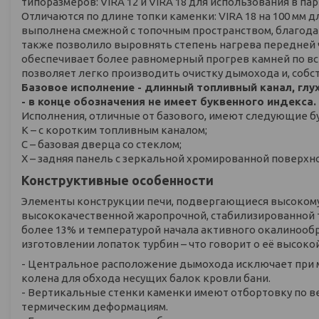
типоразмеров: VIRA 12 и VIRA 18 для использования в па
Отличаются по длине топки каменки: VIRA 18 на 100 мм 
выполнена смежной с топочным пространством, благода
также позволило выровнять степень нагрева передней ч
обеспечивает более равномерный прогрев камней по вс
позволяет легко производить очистку дымохода и, собст
Базовое исполнение - длинный топливный канал, гл
- в конце обозначения не имеет буквенного индекса.
Исполнения, отличные от базового, имеют следующие б
К – с коротким топливным каналом;
С – базовая дверца со стеклом;
Х – задняя панель с зеркальной хромированной поверхн
Конструктивные особенности
Элементы конструкции печи, подвергающиеся высокому
высококачественной жаропрочной, стабилизированной ти
более 13% и температурой начала активного окалинообр
изготовлении лопаток турбин – что говорит о её высоко
- Центральное расположение дымохода исключает при 
колена для обхода несущих балок кровли бани.
- Вертикальные стенки каменки имеют отбортовку по ве
термическим деформациям.