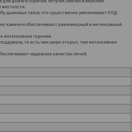
 для дожига горючих летучих смесей в верхнем
 жесткости.
убу дымовых газов, что существенно увеличивает КПД
дно каменки обеспечивают равномерный и интенсивный
е интенсивное горение.
оддувала, то есть чем шире открыт, тем интенсивнее
обеспечивают надежное качество печей.