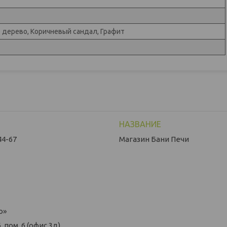
е дерево, Коричневый сандал, Графит
44-67
Магазин Бани Печи
о»
 пом. 6 (офис 3д)