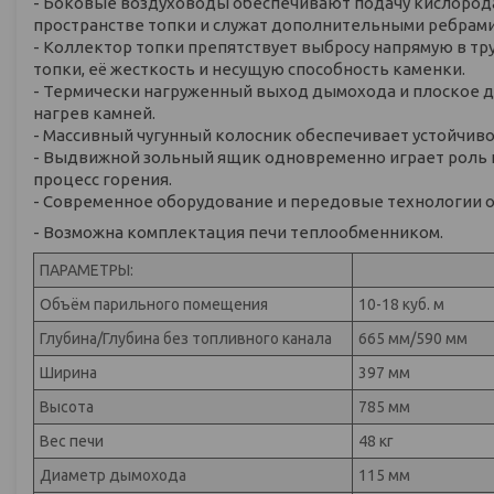
- Боковые воздуховоды обеспечивают подачу кислорода
пространстве топки и служат дополнительными ребрами
- Коллектор топки препятствует выбросу напрямую в тр
топки, её жесткость и несущую способность каменки.
- Термически нагруженный выход дымохода и плоское 
нагрев камней.
- Массивный чугунный колосник обеспечивает устойчиво
- Выдвижной зольный ящик одновременно играет роль п
процесс горения.
- Современное оборудование и передовые технологии 
- Возможна комплектация печи теплообменником.
ПАРАМЕТРЫ:
Объём парильного помещения
10-18 куб. м
Глубина/Глубина без топливного канала
665 мм/590 мм
Ширина
397 мм
Высота
785 мм
Вес печи
48 кг
Диаметр дымохода
115 мм