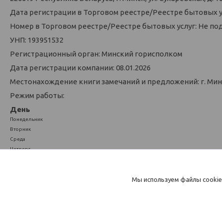
Дата регистрации в Торговом реестре/Реестре бытовых у
Номер в Торговом реестре/Реестре бытовых услуг: Не по
УНП: 193951532
Регистрационный орган: Минский горисполком
Дата регистрации компании: 08.01.2026
Местонахождение книги замечаний и предложений: г. Минск
Режим работы:
День
Понедельник
Вторник
Среда
Четверг
Пятница
Суббота
Мы используем файлы cookie
Воскресенье