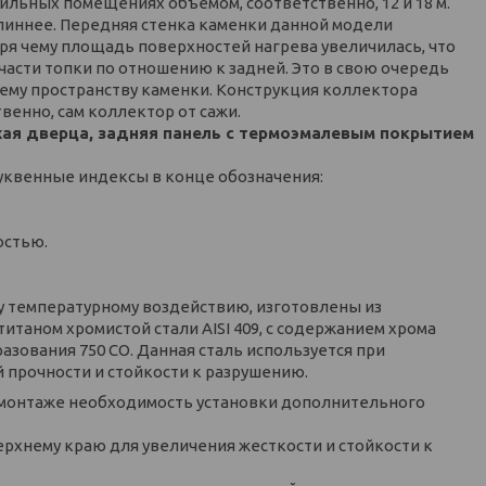
рильных помещениях объемом, соответственно, 12 и 18 м.
длиннее. Передняя стенка каменки данной модели
ря чему площадь поверхностей нагрева увеличилась, что
асти топки по отношению к задней. Это в свою очередь
ему пространству каменки. Конструкция коллектора
венно, сам коллектор от сажи.
ухая дверца, задняя панель с термоэмалевым покрытием
уквенные индексы в конце обозначения:
остью.
 температурному воздействию, изготовлены из
таном хромистой стали AISI 409, с содержанием хрома
азования 750 СО. Данная сталь используется при
й прочности и стойкости к разрушению.
монтаже необходимость установки дополнительного
рхнему краю для увеличения жесткости и стойкости к