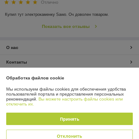
Отлично
Купил тут электрокаменку Sawo. Оч доволен товаром.
Показать все отзывы
О нас
Контакты
Доставка и оплата
Обработка файлов cookie
Мы используем файлы cookies для обеспечения удобства
График работы
пользователей портала и предоставления персональных
рекомендаций.
Вы можете настроить файлы cookies или
отключить их.
Полная версия сайта
Принять
Политика обработки cookies
Сайт создан на платформе Deal.by
Отклонить