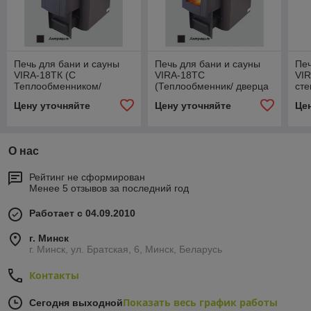
Печь для бани и сауны
Печь для бани и сауны
Печ
VIRA-18ТК (С
VIRA-18ТС
VIR
Теплообменником/
(Теплообменник/ дверца
сте
коротким топливным
со стеклом) /VIRA-18ТСК
сте
Цену уточняйте
Цену уточняйте
Це
каналом)
(+корот. топливный
ка
канал)
О нас
Рейтинг не сформирован
Менее 5 отзывов за последний год
Работает с 04.09.2010
г. Минск
г. Минск, ул. Братская, 6, Минск, Беларусь
Контакты
Показать весь график работы
Сегодня выходной