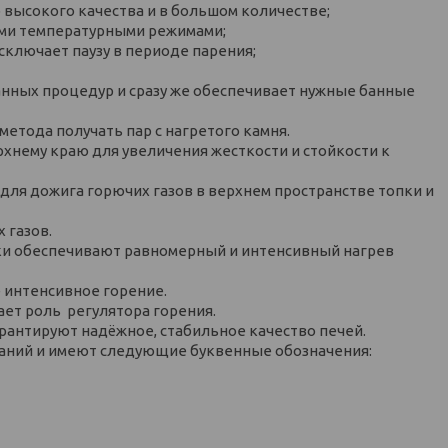
 высокого качества и в большом количестве;
ыми температурными режимами;
ключает паузу в периоде парения;
нных процедур и сразу же обеспечивает нужные банные
етода получать пар с нагретого камня.
хнему краю для увеличения жесткости и стойкости к
ля дожига горючих газов в верхнем пространстве топки и
 газов.
ки обеспечивают равномерный и интенсивный нагрев
 интенсивное горение.
ет роль регулятора горения.
антируют надёжное, стабильное качество печей.
аний и имеют следующие буквенные обозначения: