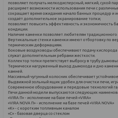
позволяет получать мелкодисперсный, мягкий, сухой пар
расширяет возможности использования печи с различн
сокращает время ожидания начало банных процедур и ис
создаёт дополнительное экранирование топки;
позволяет повысить эффективность и экономичность ба
кондиции.
Наличие каменки позволяет любителям традиционного м
Вертикальные стенки каменки имеют отбортовку по вер
термическим деформациям.
Боковые воздуховоды обеспечивают подачу кислорода д
служат дополнительным ребрами жесткости.
Коллектор топки препятствует выбросу в трубу дымовых
Термически нагруженный выход дымохода и дно камен
камней.
Массивный чугунный колосник обеспечивает устойчивое
Выдвижной зольный ящик удобен для очистки печи, игра
Современное оборудование и передовые технологий гар
Печи данной модели выпускаются следующих наименов
«VIRA П» - исполнение на базе печей «VIRA»
«VIRA NOVA П» - исполнение на базе печей «VIRA NOVA»
«К» - с коротким топливным каналом
«С» - базовая дверца со стеклом