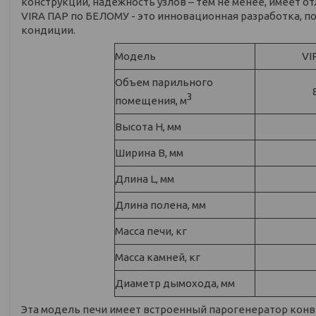
конструкции, надежность узлов – тем не менее, имеет 
VIRA ПАР по БЕЛОМУ - это инновационная разработка,
кондиции.
Модель
VI
Объем парильного
3
помещения, м
Высота H, мм
Ширина B, мм
Длина L, мм
Длина полена, мм
Масса печи, кг
Масса камней, кг
Диаметр дымохода, мм
Эта модель печи имеет встроенный парогенератор конв