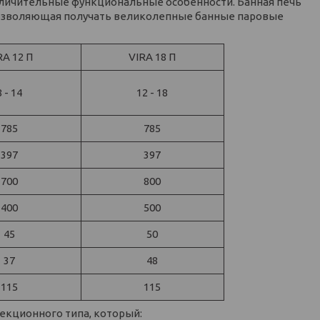
отличительные функциональные особенности. Банная печь
 позволяющая получать великолепные банные паровые
RA 12 П
VIRA 18 П
8 - 14
12 - 18
785
785
397
397
700
800
400
500
45
50
37
48
115
115
екционного типа, который: