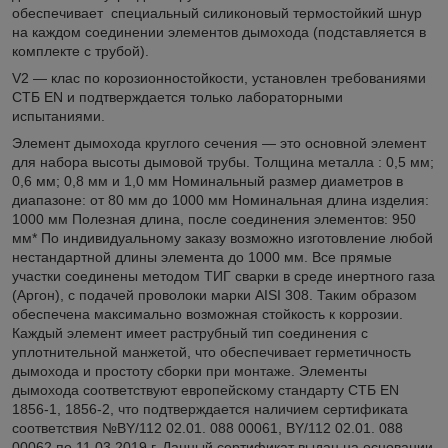
обеспечивает специальный силиконовый термостойкий шнур
на каждом соединении элементов дымохода (подставляется в
комплекте с трубой).
V2 ― клас по корозионностойкости, установлен требованиями
СТБ EN и подтверждается только лабораторными
испытаниями.
Элемент дымохода круглого сечения ― это основной элемент
для набора высоты дымовой трубы. Толщина металла : 0,5 мм;
0,6 мм; 0,8 мм и 1,0 мм Номинальный размер диаметров в
диапазоне: от 80 мм до 1000 мм Номинальная длина изделия:
1000 мм Полезная длина, после соединения элементов: 950
мм* По индивидуальному заказу возможно изготовление любой
нестандартной длины элемента до 1000 мм. Все прямые
участки соединены методом ТИГ сварки в среде инертного газа
(Аргон), с подачей проволоки марки AISI 308. Таким образом
обеспечена максимально возможная стойкость к коррозии.
Каждый элемент имеет раструбный тип соединения c
уплотнительной манжетой, что обеспечивает герметичность
дымохода и простоту сборки при монтаже. Элементы
дымохода соответствуют европейскому стандарту СТБ EN
1856-1, 1856-2, что подтверждается наличием сертификата
соответствия №BY/112 02.01. 088 00061, BY/112 02.01. 088
00062 по 11.03.2019 г. Данный сертификат выдан на основании