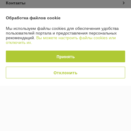
Контакты
Доставка и оплата
Обработка файлов cookie
Мы используем файлы cookies для обеспечения удобства
График работы
пользователей портала и предоставления персональных
рекомендаций.
Вы можете настроить файлы cookies или
отключить их.
Полная версия сайта
Принять
Политика обработки cookies
Сайт создан на платформе Deal.by
Отклонить
Информация для покупателя
Юридическое лицо:
Общество с ограниченной ответственностью «ТК
Орландо»
220019 Республика Беларусь, г. Минск, ул. Сухаревская, д. 16, пом. 6