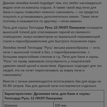
Данная линейка печей подойдет тем, кто любит наслаждаться
видом огня из комнаты отдыха. А также такой вид печи для
бани и сауны позволяет немного сэкономить ― не придется
покупать и устанавливать дополнительно камин. Такие печи
поэтому и называются по другому ―печи-камины.
Печь для сауны Теплодар
Русь 12 ЛНЗП Панорама
оснащена
выносной топкой для отапливания парной из смежного
помещения, кожух-конвектором из зеркальной нержавеющей
стали и парообразователем для быстрого получения пара.
Линейка печей Теплодар "Русь" весьма разнообразна ― есть
печи с выносной топкой и без, с парообразователем, с
большим жаростойким стеклом и т.д. Печи для бани и сауны
"Русь" по праву завоевали популярность у покупателей
удивляя своей ценой и качеством. Идеально подходит для тех
людей, кто не хочет переплачивать за марку печи и
сэкономить!
Вместе с печью рекомендуется использовать бак для воды на
55-80 литров. Бак для данной печи поставляется отдельно.
Характеристики: Дровяная печь для бани и сауны
Теплодар Русь 12 ЛНЗП Панорама
Ширина:
335 мм.