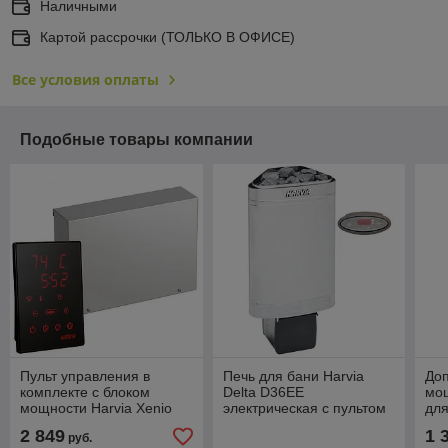
Наличными
Картой рассрочки (ТОЛЬКО В ОФИСЕ)
Все условия оплаты
Подобные товары компании
Пульт управления в
Печь для бани Harvia
До
комплекте с блоком
Delta D36EE
мощ
мощности Harvia Xenio
электрическая с пультом
для
CX170
в комплекте
2 849
1 
руб.