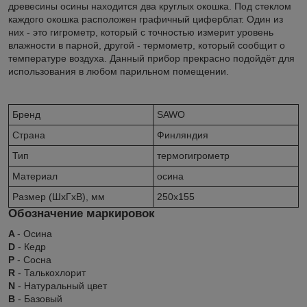
древесины осины находится два круглых окошка. Под стеклом
каждого окошка расположен графичный циферблат. Один из
них - это гигрометр, который с точностью измерит уровень
влажности в парной, другой - термометр, который сообщит о
температуре воздуха. Данный прибор прекрасно подойдёт для
использования в любом парильном помещении.
Бренд
SAWO
Страна
Финляндия
Тип
термогигрометр
Материал
осина
Размер (ШxГxВ), мм
250x155
Обозначение маркировок
A
- Осина
D
- Кедр
P
- Сосна
R
- Талькохлорит
N
- Натуральный цвет
B
- Базовый