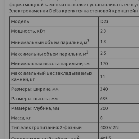
форма мощной каменки позволяет устанавливать ее в у
Электрокаменки Delta крепятся на стеновой кронштейн 
Модель
D23
Мощность, кВт
2.3
3
1.3
Минимальный объем парильни, м
3
2.5
Максимальны объем парильни, м
Минимальная высота парильни, см
170
Максимальный Вес закладываемых
11
камней, кг
Размеры: ширина, мм
340
Размеры: высота, мм
635
Размеры: глубина, мм
200
Масса, кг
8
Тип электропитания: 2-фазный
400 V 2N
2
4x1,5
Соединительный кабель, мм