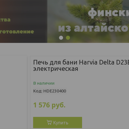
1
2
Печь для бани Harvia Delta D23
электрическая
В наличии
Код:
HDE230400
1 576
руб.
Купить