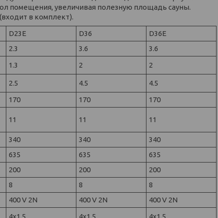
гол помещения, увеличивая полезную площадь сауны.
(входит в комплект).
D23E
D36
D36E
2.3
3.6
3.6
1.3
2
2
2.5
4.5
4.5
170
170
170
11
11
11
340
340
340
635
635
635
200
200
200
8
8
8
400 V 2N
400 V 2N
400 V 2N
4x1,5
4x1,5
4x1,5