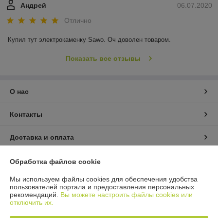
Андрей
06.07.2020
Отлично
Купил тут электрокаменку Sawo. Оч доволен товаром.
Показать все отзывы
О нас
Контакты
Доставка и оплата
График работы
Обработка файлов cookie
Мы используем файлы cookies для обеспечения удобства
Полная версия сайта
пользователей портала и предоставления персональных
рекомендаций.
Вы можете настроить файлы cookies или
отключить их.
Политика обработки cookies