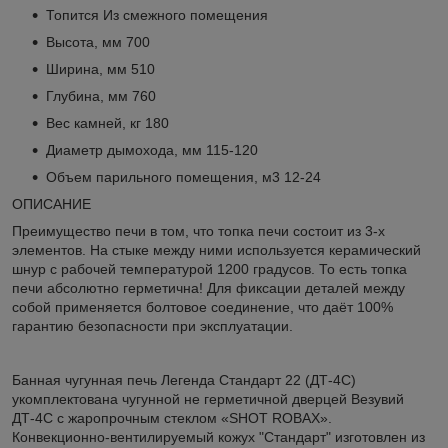
Топится
Из смежного помещения
Высота, мм
700
Ширина, мм
510
Глубина, мм
760
Вес камней, кг
180
Диаметр дымохода, мм
115-120
Объем парильного помещения, м3
12-24
ОПИСАНИЕ
Преимущество печи в том, что топка печи состоит из 3-х
элементов. На стыке между ними используется керамический
шнур с рабочей температурой 1200 градусов. То есть топка
печи абсолютно герметична! Для фиксации деталей между
собой применяется болтовое соединение, что даёт 100%
гарантию безопасности при эксплуатации.
Банная чугунная печь Легенда Стандарт 22 (ДТ-4С)
укомплектована чугунной не герметичной дверцей Везувий
ДТ-4С с жаропрочным стеклом «SHOT ROBAX».
Конвекционно-вентилируемый кожух "Стандарт" изготовлен из