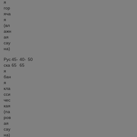
я
гор
яча
я
(вл
ажн
ая
сау
на)
Рус
45-
40-
50
ска
65
65
я
бан
я
кла
сси
чес
кая
(па
ров
ая
сау
на)