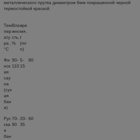
металлического прутка диаметром 6мм покрашенной черной
термостойкой краской.
Тем
Вла
вре
пер
жно
мя,
ату
сть,
t
ра ,
%
(mi
°С
n)
Фи
90-
5-
80
нск
110
15
ая
сау
на
(сух
ая
бан
я)
Рус
70-
20-
60
ска
90
35
я
бан