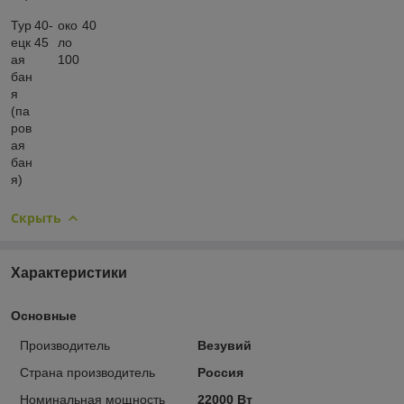
Тур
40-
око
40
ецк
45
ло
ая
100
бан
я
(па
ров
ая
бан
я)
Скрыть
Характеристики
Основные
Производитель
Везувий
Страна производитель
Россия
Номинальная мощность
22000 Вт