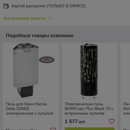
Картой рассрочки (ТОЛЬКО В ОФИСЕ)
Все условия оплаты
Подобные товары компании
Печь для бани Harvia
Электрическая печь
Печ
Delta D36EE
BORN rain Plus Black 70 с
Kiv
электрическая с пультом
встроенным пультом
эле
в комплекте
ком
1 577
руб.