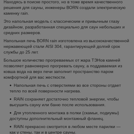
Находясь в поиске простого, но в тоже время качественного
решения для сауны, инженеры BORN создали электрическую
каменку rain.
Это напольная модель с классическим и привычным глазу
дизайном, разработанная специально для саун небольших и
средних размеров.
Напольная печь BORN rain изготовлена из высококачественной
нержавеющей стали AISI 304, гарантирующей долгий срок
службы до 25 лет.
Большое количество прогреваемых от жара ТЭНов камней
позволяет равномерно прогревать сауну, а поддаваемая из
ковша вода на верх печи заполнит пространство паром
комфортной для вас жесткости.
Напольная печь с отверстиями во все стороны отдает
тепло по всей поверхности нагрева.
RAIN сохраняет достаточно тепловой энергии, чтобы
высушить сауну или баню после использования.
Для утопленного монтажа в полки (скамьи, подиумы)
доступны дополнительный монтажный фланец.
RAIN прекрасно смотрится в любом месте парилки —
как у стены, так и в центре сауны.