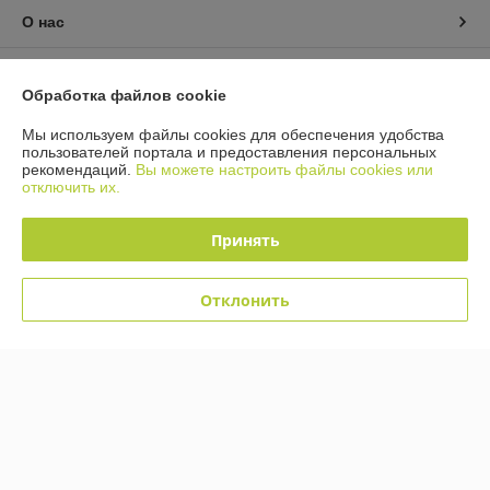
О нас
Контакты
Обработка файлов cookie
Доставка и оплата
Мы используем файлы cookies для обеспечения удобства
пользователей портала и предоставления персональных
рекомендаций.
Вы можете настроить файлы cookies или
График работы
отключить их.
Полная версия сайта
Принять
Политика обработки cookies
Отклонить
Сайт создан на платформе Deal.by
Информация для покупателя