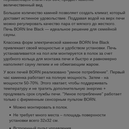
величественный вид.
Большое количество камней позволяет создать климат, который
доставит истинное удовольствие. Поддавая водой на верх печи
можно регулировать качество пара от мягкого до жесткого.
Печь BORN line Black — идеальное решение для семейной
сауны.
Классика форм электрической каменки BORN line Black
привлекает своей мощностью и удобством установки. Печь
устанавливается на пол или монтируется в полок за счет
удобного кольца для монтажа печи и быстро и равномерно
наполняет сауну легким и не обжигающим жаром.
У всех печей BORN реализовано "умное потребление". Первый
час каменка работает на полную мощность. Затем - на
мощности 50-70%. Этого хватает, чтобы поддерживать
температуру и не тратить дополнительную энергию +
продлевать срок службы печи. "Умное потребление" работает
только с фирменным сенсорным пультом BORN.
Можно монтировать в полок.
Не требует много места – площадь поверхности
установки всего 32х32 см.
Встроенный пульт управления.