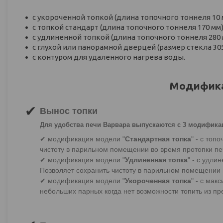
с укороченной топкой (длина топочного тоннеля 10 
с топкой стандарт (длина топочного тоннеля 170 мм)
с удлиненной топкой (длина топочного тоннеля 280 
с глухой или панорамной дверцей (размер стекла 305
с контуром для удаленного нагрева воды.
Модифика
✔
Вынос топки
Для удобства печи Варвара выпускаются с 3 модифика
✔ модификация модели "
Стандартная топка
" - с топ
чистоту в парильном помещении во время протопки пе
✔ модификация модели "
Удлиненная топка
" - с удл
Позволяет сохранить чистоту в парильном помещении 
✔ модификация модели "
Укороченная топка
" - с ма
небольших парных когда нет возможности топить из пр