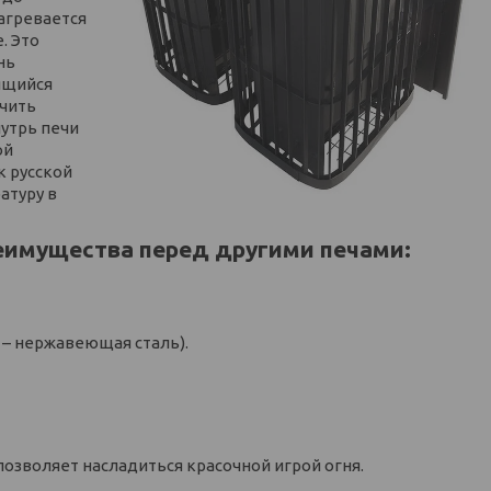
агревается
. Это
нь
ящийся
учить
утрь печи
ой
к русской
атуру в
еимущества перед другими печами:
 – нержавеющая сталь).
зволяет насладиться красочной игрой огня.