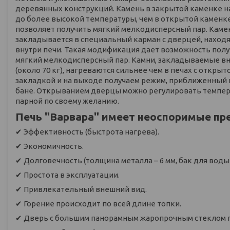
деревянных конструкций. Камень в закрытой каменке н
до более высокой температуры, чем в открытой каменке
позволяет получить мягкий мелкодисперсный пар. Каме
закладывается в специальный карман с дверцей, наход
внутри печи. Такая модификация дает возможность пол
мягкий мелкодисперсный пар. Камни, закладываемые вн
(около 70 кг), нагреваются сильнее чем в печах с открыт
закладкой и на выходе получаем режим, приближенный 
бане. Открыванием дверцы можно регулировать темпер
парной по своему желанию.
Печь "Варвара" имеет неоспоримые пр
✔ Эффективность (быстрота нагрева).
✔ Экономичность.
✔ Долговечность (толщина металла – 6 мм, бак для воды
✔ Простота в эксплуатации.
✔ Привлекательный внешний вид.
✔ Горение происходит по всей длине топки.
✔ Дверь с большим панорамным жаропрочным стеклом по