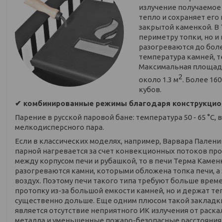
излучение получаемое 
тепло и сохраняет его
закрытой каменкой. В
периметру топки, но и 
разогреваются до бол
температура камней, т
Максимальная площадь
2
около 1.3 м
. Более 16
кубов.
✔ комбинированные режимы благодаря конструкционн
Парение в русской паровой бане: температура 50 - 65 °С
мелкодисперсного пара.
Если в классических моделях, например, Варвара Палениц
парной нагревается за счет конвекционных потоков п
между корпусом печи и рубашкой, то в печи Терма Камен
разогреваются камни, которыми обложена топка печи, а
воздух. Поэтому печи такого типа требуют больше врем
протопку из-за большой емкости камней, но и держат те
существенно дольше. Еще одним плюсом такой закладк
является отсутствие неприятного ИК излучения от раск
металла и уменьшенные пожаро-безопасные расстояния