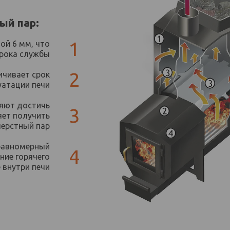
ый пар:
1
ой 6 мм, что
срока службы
2
ичивает срок
уатации печи
ляют достичь
3
яет получить
ерстный пар
 равномерный
4
ние горячего
 внутри печи