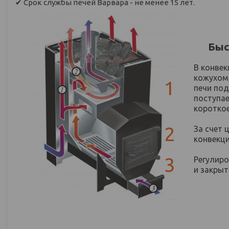
✔ Срок службы печей Варвара - не менее 15 лет.
Быс
В конве
кожухом,
1
печи под
поступае
коротко
2
За счет 
конвекци
3
Регулир
и закрыт