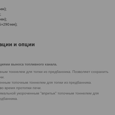
мм);
;
мм);
×290 мм);
ции и опции
циями выноса топливного канала.
очным тоннелем для топки из предбанника. Позволяет сохранить
чи.
иненным топочным тоннелем для топки из предбанника.
во время протопки печи.
ксимальной укороченным "впритык" топочным тоннелем для
едбанника.