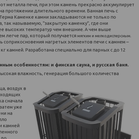
от металла печи, при этом камень прекрасно аккумулирует
 на протяжении длительного времени. Банная печь с
 Терма Каменке камни закладываются не только по
в, так называемую, "закрытую каменку", где они
ее высоких температур чем внешние. А чем выше
ем легче пар, который получается
мягким и мелкодисперсным.
 соприкосновения нагретых элементов печи с камнем –
0 кг камней. Разработана специально для парных с до 12
ым особенностям: и финская сауна, и русская баня.
, высокая влажность, генерация большого количества
а, воздух в
роходящих
ка сначала
 затем уже
ени на
пло
и камней
аленного
 до