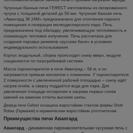
Чугунные банные печи ГЕФЕСТ изготовлены из легированного
чугуна с толщиной деталей до 50 мм. Чугунная банная печь
«Авангард ЗК 24М» предназначена для отопления парного
помещения и генерации мелкодисперсного пара. Печь
предназначена под обкладку, увеличивающую теплоёмкость и
снижающую тепловое излучение. Печь рассчитана для
создания паровых режимов «русская баня» в условиях
индивидуального использования.
Корпус модульный, сборка происходит снизу вверх, модули
соединяются по пазогребневой системе.
Масса пароиспарителя в печи Аванград – 56 кг, и он
нагревается прямым контактом с пламенем. У пароиспарителя
2 поверхности с увеличенной рабочей площадью – снизу идёт
нагрев огнём, а сверху поддаётся вода для пара. Для
увеличения площади испарения и нагрева первых слоёв
камней на каменке отлиты высокие шипы.
Дверца печи Gefest оснащена жаростойким стеклом фирмы Shott
Robax (Германия) и керамическим жаростойким уплотнителем.
Преимущества печи Авангард
Авангард
- динамичная паронакопительная чугунная печь с