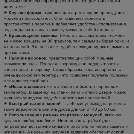
прямым нагревом парообразователя. Ее достоинствами
являются:
★
Круглая форма
, выделяющая агрегат среди предыдущих
моделей производителя. Она позволяет экономить
пространство в парилке и добавляет удобства использования,
ведь поддавать воду в каменку можно с любой стороны.
★
Вращающаяся каменка
. Вместе с рассекателем пламени
ее можно вращать на 90 градусов, тем самым выбирая одно из
4 положений. Это позволяет удобно позиционировать дымоход
при монтаже.
★
Наличие воронок
, представляющих собой мощные
взрыватели воды. Попадая в воронку, она подпрыгивает и
снова падает в воронку. Таким образом, вода испаряется с
очень высокой температуры, что позволяет получать полезный
мелкодисперсный пар.
★ «
Незаливаемость
» и отличная стойкость к перепадам
температур. В каменку, на стенки печи и стекло дверки можно
выливать холодную воду без негативных последствий.
★
Быстрый нагрев парной
– за 40 минут выход на режим, а
также возможность сжигать дрова длиной от 40 до 50 см.
★
Использование разных стартовых модулей
, включая
чугунные шиберные блоки. Нижняя часть трубы будет
нагреваться достаточно сильно и работать на нагрев камней и
испарение. А надежная чугунная задвижка обеспечит долгий