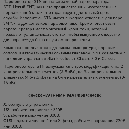
Парогенератор STN является заменой парогенератора
STP. Новый SNT, как и его предшественник, изготовлены из
нержавеющей стали, что гарантирует длительный срок
службы. Испаритель STN имеет выходное отверстие для пара
3/4 ", что делает выход пара еще тише. Кроме того, новый
парогенератор имеет монтажный кронштейн, который
позволяет устанавливать его так, чтобы выпускное отверстие
для пара всегда было в нужном направлении.
Комплект поставляется с датчиком температуры, паровым
соплом и автоматическим сливным клапаном. SNT совместим с
панелями управления Stainless touch, Classic 2.0 и Classiс.
Парогенераторы STN выпускаются в трех модификациях: на 2-
х нагревательных элементах (3-5 кВт), на 3-х нагревательных
элементах (4,5-7,5 кВт) и на 6-ти нагревательных элементах (9-
15 кВт).
ОБОЗНАЧЕНИЕ МАРКИРОВОК
X
: без пульта управления;
1/2
: рабочее напряжение 220В;
3
: рабочее напряжение 380В;
С1/3
: подключение на 1 или 3 фазы, рабочее напряжение 220В
или 380В;