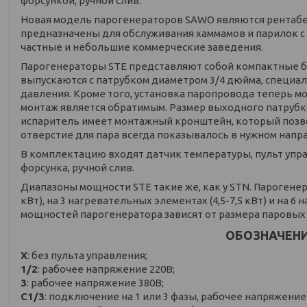
форсункой, ручной слив.
Новая модель парогенераторов SAWO являются рентабе
предназначены для обслуживания хаммамов и парилок с
частные и небольшие коммерческие заведения.
Парогенераторы STE представляют собой компактные бл
выпускаются с патрубком диаметром 3/4 дюйма, специал
давления. Кроме того, установка паропровода теперь м
монтаж является обратимым. Размер выходного патрубка 
испаритель имеет монтажный кронштейн, который позво
отверстие для пара всегда показывалось в нужном напр
В комплектацию входят датчик температуры, пульт управ
форсунка, ручной слив.
Диапазоны мощности STE такие же, как у STN. Парогене
кВт), на 3 нагревательных элементах (4,5-7,5 кВт) и на 
мощностей парогенератора зависят от размера паровых
ОБОЗНАЧЕН
X
: без пульта управления;
1/2
: рабочее напряжение 220В;
3
: рабочее напряжение 380В;
С1/3
: подключение на 1 или 3 фазы, рабочее напряжение 