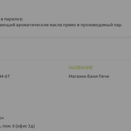
;
в парилке;
дающий ароматические масла прямо в производимый пар.
44-67
Магазин Бани Печи
о»
 пом. 6 (офис 3д)