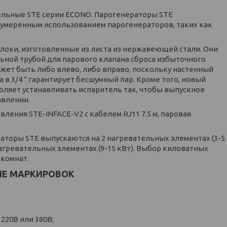
льные STE серии ECONO. Парогенераторы STE
 умеренным использованием парогенераторов, таких как
оки, изготовленные из листа из нержавеющей стали. Они
ьной трубой для парового клапана сброса избыточного
ожет быть либо влево, либо вправо, поскольку настенный
в 3/4 " гарантирует бесшумный пар. Кроме того, новый
ляет устанавливать испаритель так, чтобы выпускное
авлении.
ления STE-INFACE-V2 с кабелем RJ11 7.5 м, паровая
раторы STE выпускаются на 2 нагревательных элементах (3-5
6 нагревательных элементах (9-15 кВт). Выбор киловатных
 комнат.
ИЕ МАРКИРОВОК
220В или 380В;