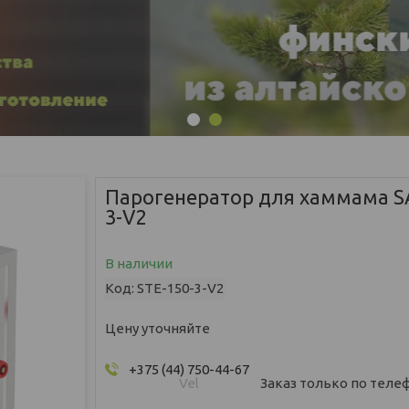
1
2
Парогенератор для хаммама S
3-V2
В наличии
Код:
STE-150-3-V2
Цену уточняйте
+375 (44) 750-44-67
Vel
Заказ только по теле