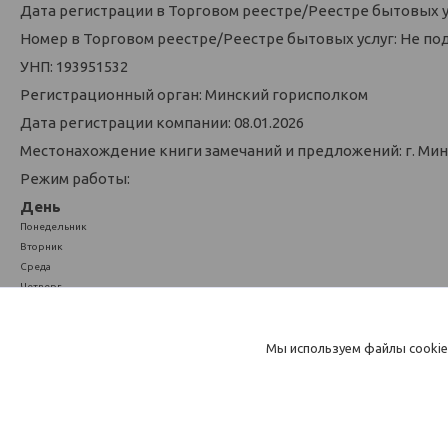
Дата регистрации в Торговом реестре/Реестре бытовых у
Номер в Торговом реестре/Реестре бытовых услуг: Не по
УНП: 193951532
Регистрационный орган: Минский горисполком
Дата регистрации компании: 08.01.2026
Местонахождение книги замечаний и предложений: г. Минск
Режим работы:
День
Понедельник
Вторник
Среда
Четверг
Пятница
Суббота
Мы используем файлы cookie
Воскресенье