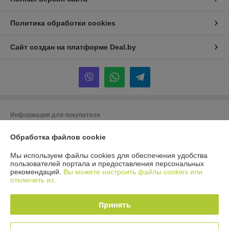
Политика обработки cookies
Сайт создан на платформе Deal.by
Информация для покупателя
Юридическое лицо:
Общество с ограниченной ответственностью «ТК
Обработка файлов cookie
Орландо»
220019 Республика Беларусь, г. Минск, ул. Сухаревская, д. 16, пом. 6
(офис 3д)
Мы используем файлы cookies для обеспечения удобства
пользователей портала и предоставления персональных
Регистрационный номер ЕГР: 193951532
рекомендаций.
Вы можете настроить файлы cookies или
отключить их.
УНП: 193951532
Регистрационный орган: Минский горисполком
Принять
Дата регистрации компании: 08.01.2026