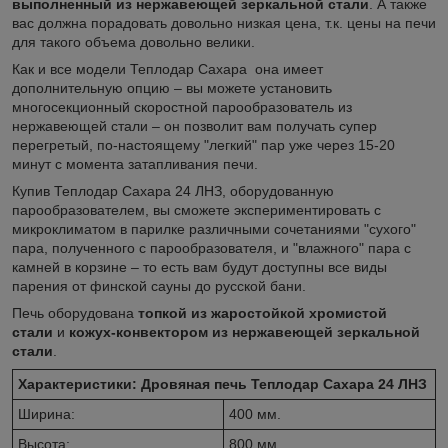
выполненный из нержавеющей зеркальной стали
. А также
вас должна порадовать довольно низкая цена, т.к. цены на печи
для такого объема довольно велики.
Как и все модели Теплодар Сахара она имеет
дополнительную опцию – вы можете установить
многосекционный скоростной парообразователь из
нержавеющей стали – он позволит вам получать супер
перегретый, по-настоящему "легкий" пар уже через 15-20
минут с момента затапливания печи.
Купив Теплодар Сахара 24 ЛНЗ, оборудованную
парообразователем, вы сможете экспериментировать с
микроклиматом в парилке различными сочетаниями "сухого"
пара, полученного с парообразователя, и "влажного" пара с
камней в корзине – то есть вам будут доступны все виды
парения от финской сауны до русской бани.
Печь оборудована
топкой из жаростойкой хромистой
стали
и
кожух-конвектором из нержавеющей зеркальной
стали
.
Характеристики: Дровяная печь
Теплодар Сахара 24 ЛНЗ
Ширина:
400 мм.
Высота:
800 мм.