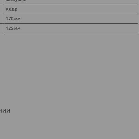
кедр
170 мм
125 мм
нии