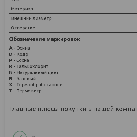
Материал
Внешний диаметр
Отверстие
Обозначение маркировок
A
- Осина
D
- Кедр
P
- Сосна
R
- Талькохлорит
N
- Натуральный цвет
B
- Базовый
X
- Термообработанное
Т
- Термометр
Главные плюсы покупки в нашей компа