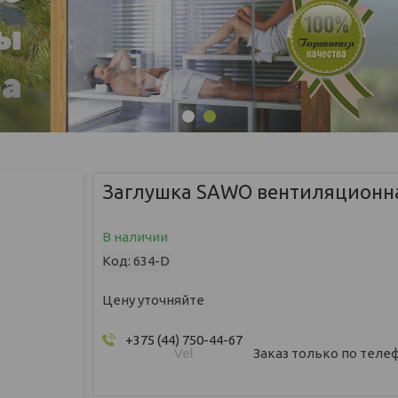
1
2
Заглушка SAWO вентиляционна
В наличии
Код:
634-D
Цену уточняйте
+375 (44) 750-44-67
Vel
Заказ только по теле