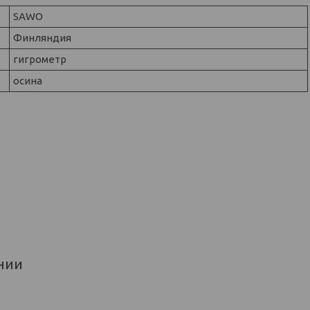
SAWO
Финляндия
гигрометр
осина
нии