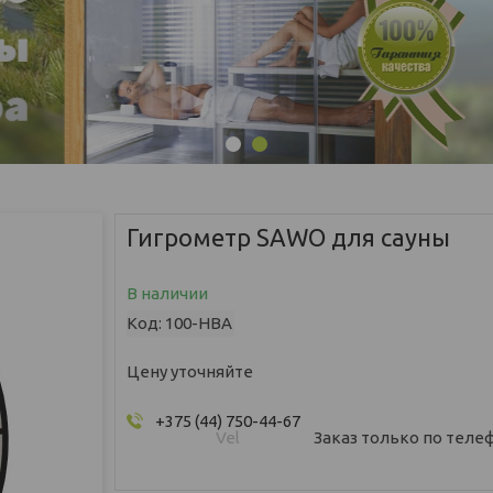
1
2
Гигрометр SAWO для сауны
В наличии
Код:
100-HBA
Цену уточняйте
+375 (44) 750-44-67
Vel
Заказ только по теле