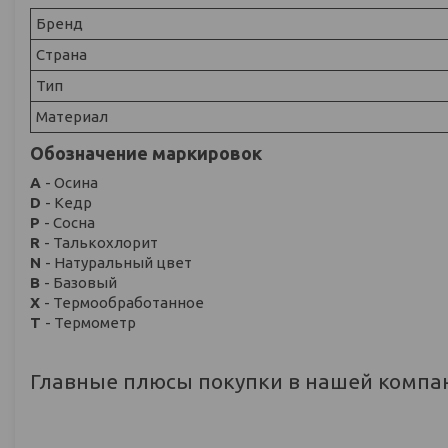
Бренд
Страна
Тип
Материал
Обозначение маркировок
A
- Осина
D
- Кедр
P
- Сосна
R
- Талькохлорит
N
- Натуральный цвет
B
- Базовый
X
- Термообработанное
Т
- Термометр
Главные плюсы покупки в нашей компа