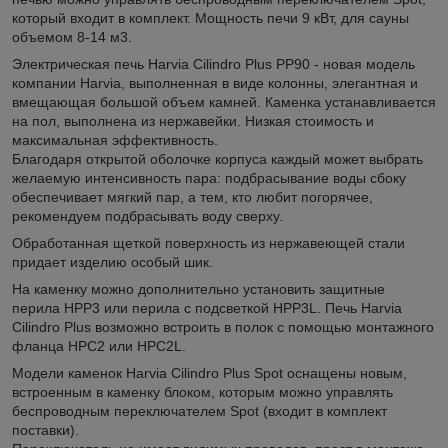
который входит в комплект. Мощность печи 9 кВт, для сауны
объемом 8-14 м
3
.
Электрическая печь Harvia Cilindro Plus PP90 - новая модель
компании Harvia, выполненная в виде колонны, элегантная и
вмещающая большой объем камней. Каменка устанавливается
на пол, выполнена из нержавейки. Низкая стоимость и
максимальная эффективность.
Благодаря открытой оболочке корпуса каждый может выбрать
желаемую интенсивность пара: подбрасывание воды сбоку
обеспечивает мягкий пар, а тем, кто любит погорячее,
рекомендуем подбрасывать воду сверху.
Обработанная щеткой поверхность из нержавеющей стали
придает изделию особый шик.
На каменку можно дополнительно установить защитные
перила HPP3 или перила с подсветкой HPP3L. Печь Harvia
Cilindro Plus возможно встроить в полок с помощью монтажного
фланца HPC2 или HPC2L.
Модели каменок Harvia Cilindro Plus Spot оснащены новым,
встроенным в каменку блоком, которым можно управлять
беспроводным переключателем Spot (входит в комплект
поставки).