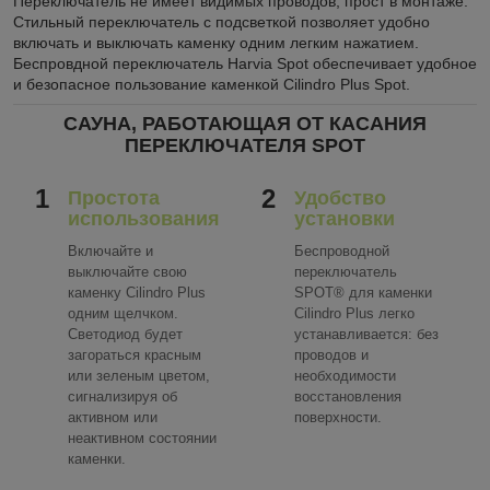
Переключатель не имеет видимых проводов, прост в монтаже.
Стильный переключатель с подсветкой позволяет удобно
включать и выключать каменку одним легким нажатием.
Беспровдной переключатель Harvia Spot обеспечивает удобное
и безопасное пользование каменкой Cilindro Plus Spot.
САУНА, РАБОТАЮЩАЯ ОТ КАСАНИЯ
ПЕРЕКЛЮЧАТЕЛЯ SPOT
1
2
Простота
Удобство
использования
установки
Включайте и
Беспроводной
выключайте свою
переключатель
каменку Cilindro Plus
SPOT
®
для каменки
одним щелчком.
Cilindro Plus легко
Светодиод будет
устанавливается: без
загораться красным
проводов и
или зеленым цветом,
необходимости
сигнализируя об
восстановления
активном или
поверхности.
неактивном состоянии
каменки.