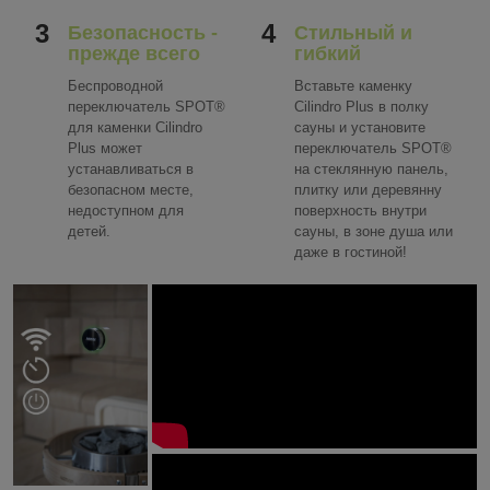
3
4
Безопасность -
Стильный и
прежде всего
гибкий
Беспроводной
Вставьте каменку
переключатель SPOT®
Cilindro Plus в полку
для каменки Cilindro
сауны и установите
Plus может
переключатель SPOT®
устанавливаться в
на стеклянную панель,
безопасном месте,
плитку или деревянну
недоступном для
поверхность внутри
детей.
сауны, в зоне душа или
даже в гостиной!